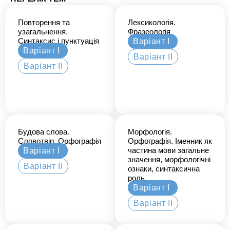
Повторення та
Лексикологія.
узагальнення.
Фразеологія
Синтаксис і пунктуація
Варіант І
Варіант І
Варіант ІІ
Варіант ІІ
Будова слова.
Морфологія.
Словотвір. Орфографія
Орфографія. Іменник як
частина мови загальне
Варіант І
значення, морфологічні
Варіант ІІ
ознаки, синтаксична
роль
Варіант І
Варіант ІІ