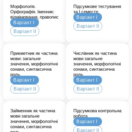
Морфологія.
Підсумкове тестування
Орфографія. Іменник:
за І семестр
відмінювання, правопис
Варіант І
Варіант І
Варіант ІІ
Варіант ІІ
Прикметник як частина
Числівник як частина
мови: загальне
мови загальне
значення, морфологічні
значення, морфологічні
ознаки, синтаксична
ознаки, синтаксична
роль
роль
Варіант І
Варіант І
Варіант ІІ
Варіант ІІ
Займенник як частина
Підсумкова контрольна
мови загальне
робота
значення, морфологічні
Варіант І
ознаки, синтаксична
Варіант ІІ
роль