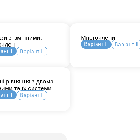
зи зі змінними.
Многочлени
очлен
Варіант І
Варіант ІІ
ант І
Варіант ІІ
йні рівняння з двома
ними та їх системи
ант І
Варіант ІІ