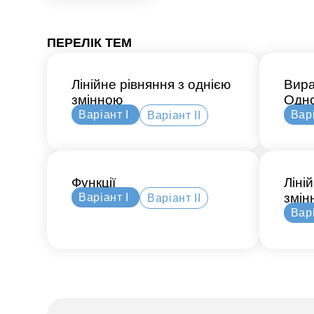
ПЕРЕЛІК ТЕМ
Лінійне рівняння з однією
Вира
змінною
Одн
Варіант І
Варі
Варіант ІІ
Функції
Ліні
змін
Варіант І
Варіант ІІ
Варі