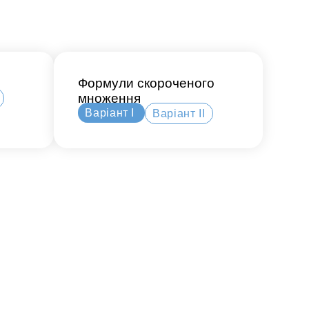
Формули скороченого
множення
Варіант І
Варіант ІІ