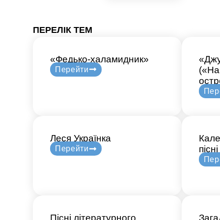
ПЕРЕЛІК ТЕМ
«Федько-халамидник»
«Джу
(«На
Перейти
остр
Пер
Леся Українка
Кале
пісні
Перейти
Пер
Пісні літературного
Зага