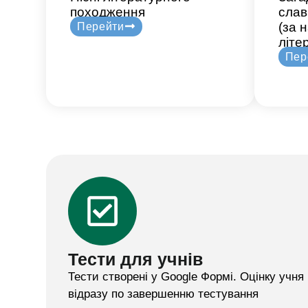
походження
слав
(за 
Перейти
літе
Пер
Тести для учнів
Тести створені у Google Формі. Оцінку учн
відразу по завершенню тестування