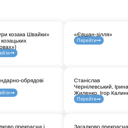
ри козака Швайки»
«Євшан-зілля»
 козацьких
Перейти
овах»)
ейти
ндарно-обрядові
Станіслав
Чернілевський, Ірин
Жиленко, Ігор Калин
ейти
Перейти
дково прекрасна і
Загадково прекрасна