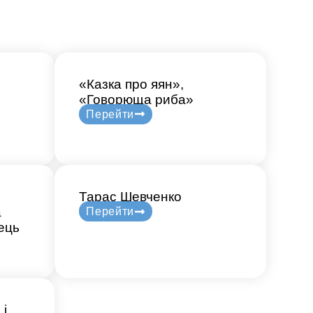
«Казка про яян»,
«Говорюща риба»
Перейти
Тарас Шевченко
а
Перейти
ець
 і