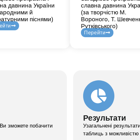
на давнина України
славна давнина Укра
народними й
(за творчістю М.
ратурними піснями)
Вороного, Т. Шевченк
Рутківського)
ейти
Перейти
Результати
я Ви зможете побачити
Узагальнені результати
таблиць з можливістю 