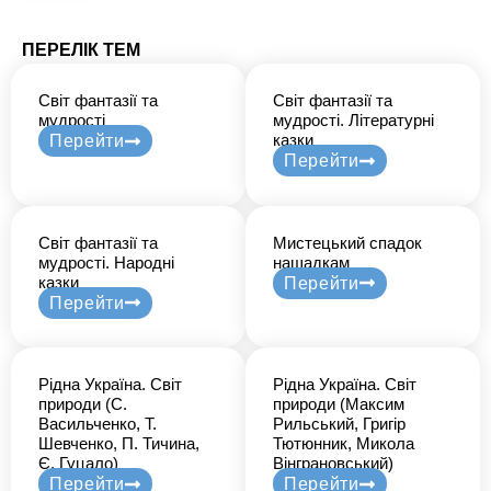
ПЕРЕЛІК ТЕМ
Світ фантазії та
Світ фантазії та
мудрості
мудрості. Літературні
казки
Перейти
Перейти
Світ фантазії та
Мистецький спадок
мудрості. Народні
нащадкам
казки
Перейти
Перейти
Рідна Україна. Світ
Рідна Україна. Світ
природи (С.
природи (Максим
Васильченко, Т.
Рильський, Григір
Шевченко, П. Тичина,
Тютюнник, Микола
Є. Гуцало)
Вінграновський)
Перейти
Перейти