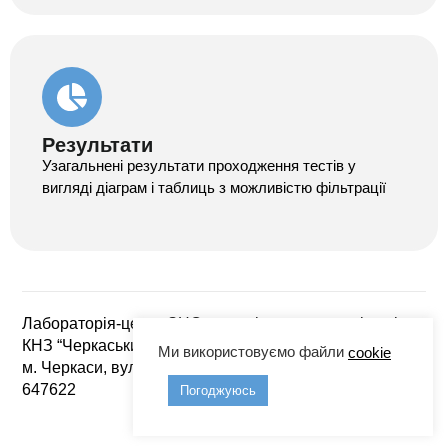
Результати
Узагальнені результати проходження тестів у
вигляді діаграм і таблиць з можливістю фільтрації
Лабораторія-центр ЗНО та моніторингу якості освіти
КНЗ “Черкаський ОІПОПП ЧОР”, Черкаська область,
Ми використовуємо файли
cookie
м. Черкаси, вул. Бидгощська, 38/1, тел. 640590,
647622
Погоджуюсь